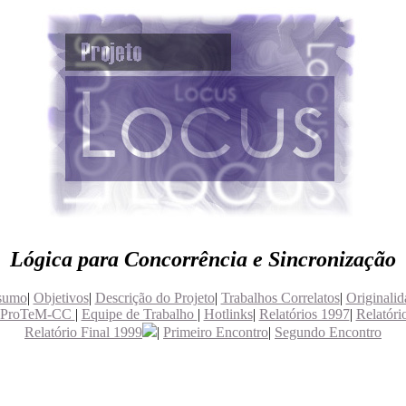
Lógica para Concorrência e Sincronização
sumo
|
Objetivos
|
Descrição do Projeto
|
Trabalhos Correlatos
|
Originalid
o ProTeM-CC
|
Equipe de Trabalho
|
Hotlinks
|
Relatórios 1997
|
Relatóri
Relatório Final 1999
|
Primeiro Encontro
|
Segundo Encontro