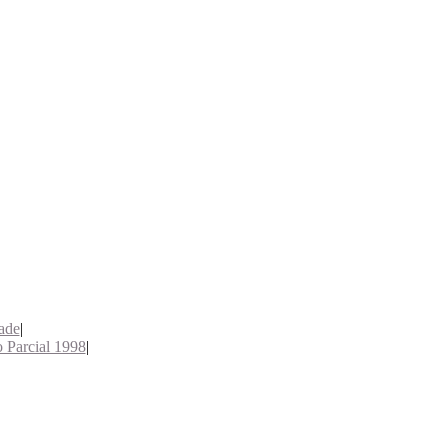
ade
|
o Parcial 1998
|